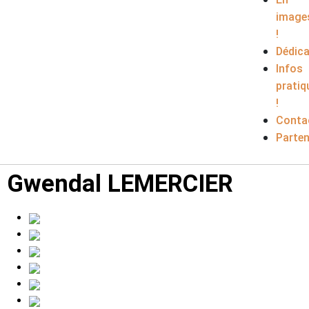
image
!
Dédic
Infos
pratiq
!
Conta
Parten
Gwendal LEMERCIER