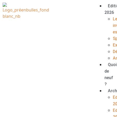
Edit
2026
L
in
e
S
E
D
A
Quoi
de
neuf
?
Arch
Ed
2
Ed
2