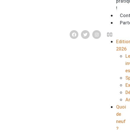
pratiq
!
Con
Part
Editio
2026
L
in
e
S
E
D
A
Quoi
de
neuf
?