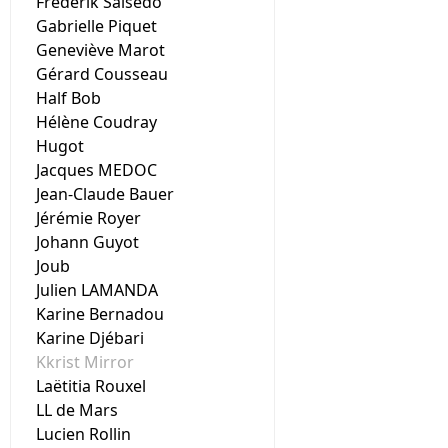
Frédérik Salsedo
Gabrielle Piquet
Geneviève Marot
Gérard Cousseau
Half Bob
Hélène Coudray
Hugot
Jacques MEDOC
Jean-Claude Bauer
Jérémie Royer
Johann Guyot
Joub
Julien LAMANDA
Karine Bernadou
Karine Djébari
Kkrist Mirror
Laëtitia Rouxel
LL de Mars
Lucien Rollin