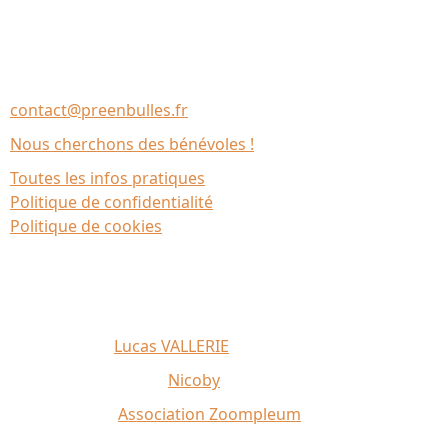
Nous contacter
Association Le Chantier
35137 Bédée (France)
contact@preenbulles.fr
Nous cherchons des bénévoles !
Toutes les infos pratiques
Politique de confidentialité
Politique de cookies
Affiche 2026 :
Lucas VALLERIE
Illustrations du site :
Nicoby
Crédit photo :
Association Zoompleum