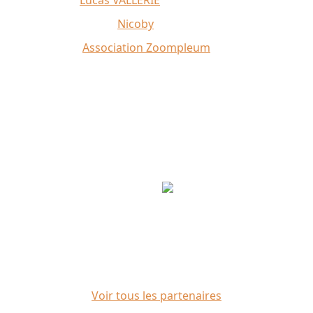
Affiche 2026 :
Lucas VALLERIE
Illustrations du site :
Nicoby
Crédit photo :
Association Zoompleum
Partenaires
Voir tous les partenaires