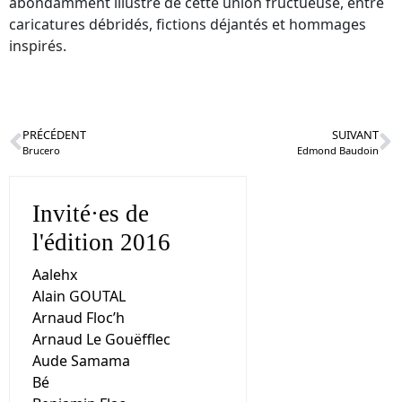
abondamment illustré de cette union fructueuse, entre
caricatures débridés, fictions déjantés et hommages
inspirés.
PRÉCÉDENT
SUIVANT
Brucero
Edmond Baudoin
Invité·es de
l'édition 2016
Aalehx
Alain GOUTAL
Arnaud Floc’h
Arnaud Le Gouëfflec
Aude Samama
Bé