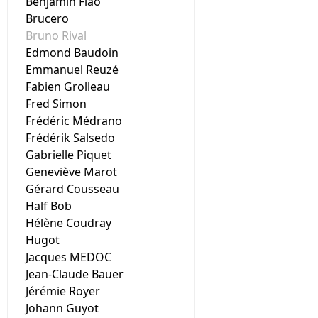
Benjamin Flao
Brucero
Bruno Rival
Edmond Baudoin
Emmanuel Reuzé
Fabien Grolleau
Fred Simon
Frédéric Médrano
Frédérik Salsedo
Gabrielle Piquet
Geneviève Marot
Gérard Cousseau
Half Bob
Hélène Coudray
Hugot
Jacques MEDOC
Jean-Claude Bauer
Jérémie Royer
Johann Guyot