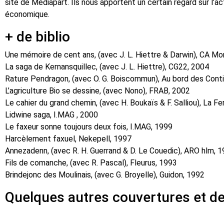
site de Médiapart. Ils nous apportent un certain regard sur l’ac
économique.
+ de biblio
Une mémoire de cent ans, (avec J. L. Hiettre & Darwin), CA Mo
La saga de Kernansquillec, (avec J. L. Hiettre), CG22, 2004
Rature Pendragon, (avec O. G. Boiscommun), Au bord des Cont
L’agriculture Bio se dessine, (avec Nono), FRAB, 2002
Le cahier du grand chemin, (avec H. Boukaïs & F. Salliou), La 
Lidwine saga, I.MAG , 2000
Le faxeur sonne toujours deux fois, I.MAG, 1999
Harcèlement faxuel, Nekepell, 1997
Annezadenn, (avec R. H. Guerrand & D. Le Couedic), ARO hlm, 
Fils de comanche, (avec R. Pascal), Fleurus, 1993
Brindejonc des Moulinais, (avec G. Broyelle), Guidon, 1992
Quelques autres couvertures et d