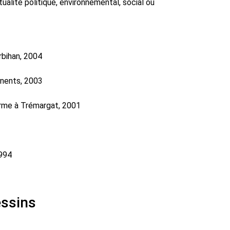
tualité politique, environnemental, social ou
rbihan, 2004
inents, 2003
Ferme à Trémargat, 2001
1994
essins