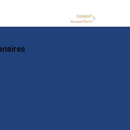
SUIVANT
Arnaud Floc’h
enaires