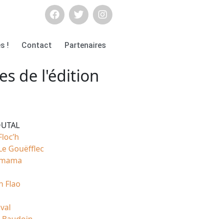
s !
Contact
Partenaires
es de l'édition
OUTAL
loc’h
Le Gouëfflec
amama
n Flao
val