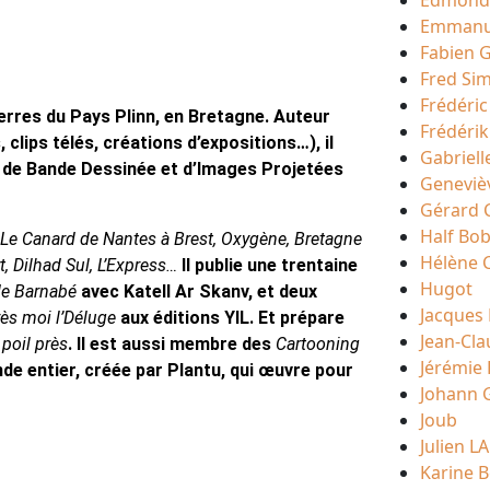
Edmond
Emmanu
Fabien G
Fred Si
Frédéri
Terres du Pays Plinn, en Bretagne. Auteur
Frédérik
 clips télés, créations d’expositions…), il
Gabriell
l de Bande Dessinée et d’Images Projetées
Geneviè
Gérard 
Half Bo
z, Le Canard de Nantes à Brest, Oxygène, Bretagne
Hélène 
t, Dilhad Sul, L’Express…
Il publie
une trentaine
Hugot
de Barnabé
avec Katell Ar Skanv, et deux
Jacque
ès moi l’Déluge
aux éditions YIL. Et prépare
Jean-Cl
poil près
. Il est aussi membre des
Cartooning
Jérémie
de entier, créée par Plantu, qui œuvre pour
Johann 
Joub
Julien 
Karine 