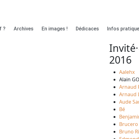
f ?
Archives
En images !
Dédicaces
Infos pratique
Invité·
2016
Aalehx
Alain G
Arnaud F
Arnaud 
Aude S
Bé
Benjami
Brucero
Bruno Ri