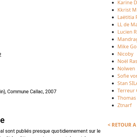
Karine D
Kkrist M
Laëtitia
LL de M
Lucien R
Mandra
Mike Go
Nicoby
2
Noël Ra
Nolwen
Sofie vo
Stan SIL
Terreur
rwin), Commune Callac, 2007
Thomas 
Ztnarf
se
< RETOUR A 
tal sont publiés presque quotidiennement sur le