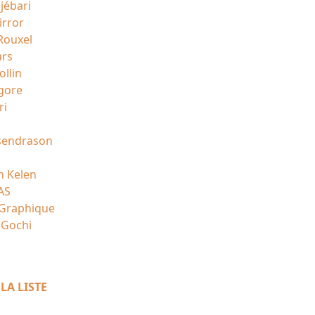
jébari
irror
 Rouxel
ars
ollin
gore
ri
sendrason
n Kelen
AS
 Graphique
Gochi
LA LISTE