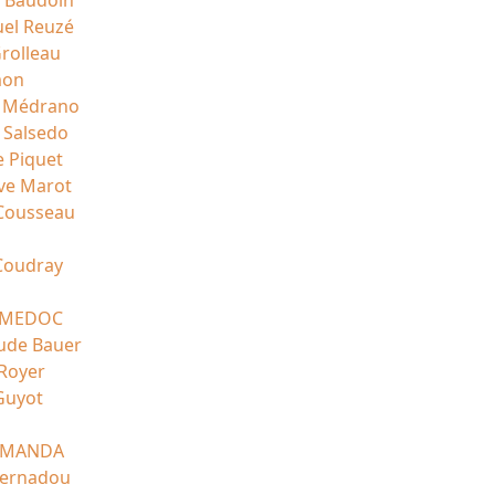
 Baudoin
el Reuzé
rolleau
mon
c Médrano
 Salsedo
e Piquet
ve Marot
Cousseau
b
Coudray
s MEDOC
aude Bauer
 Royer
Guyot
LAMANDA
Bernadou