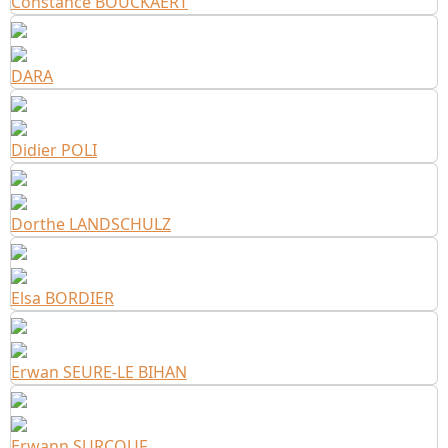
Constance BOUCKAERT
DARA
Didier POLI
Dorthe LANDSCHULZ
Elsa BORDIER
Erwan SEURE-LE BIHAN
Erwann SURCOUF