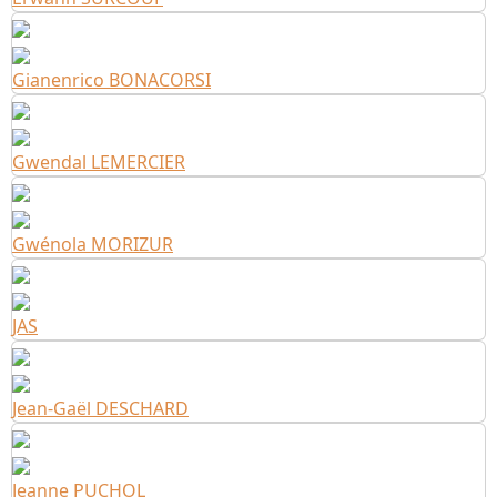
Gianenrico BONACORSI
Gwendal LEMERCIER
Gwénola MORIZUR
JAS
Jean-Gaël DESCHARD
Jeanne PUCHOL