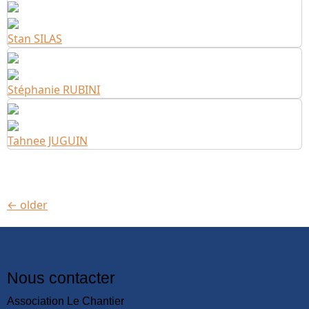
Stan SILAS
Stéphanie RUBINI
Tahnee JUGUIN
←
older
Nous contacter
Association Le Chantier