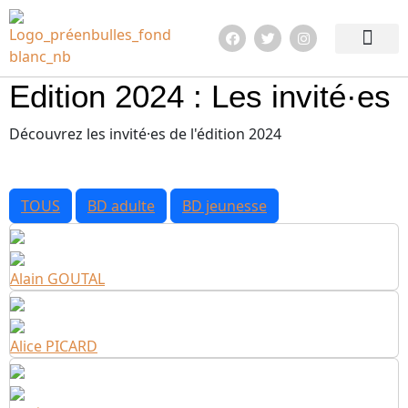
Edition 2026
Quoi de neuf ?
En images !
Infos pratiqu
Edition 2024 : Les invité·es
Découvrez les invité·es de l'édition 2024
TOUS
BD adulte
BD jeunesse
Alain GOUTAL
Alice PICARD