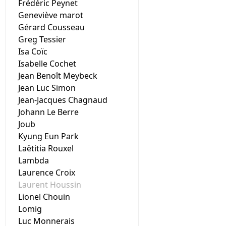
Frédéric Peynet
Geneviève marot
Gérard Cousseau
Greg Tessier
Isa Coïc
Isabelle Cochet
Jean Benoît Meybeck
Jean Luc Simon
Jean-Jacques Chagnaud
Johann Le Berre
Joub
Kyung Eun Park
Laëtitia Rouxel
Lambda
Laurence Croix
Laurent Houssin
Lionel Chouin
Lomig
Luc Monnerais