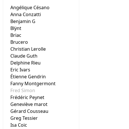
Angélique Césano
Anna Conzatti
Benjamin G
Blÿnt
Briac
Brucero
Christian Lerolle
Claude Guth
Delphine Rieu
Eric Ivars
Étienne Gendrin
Fanny Montgermont
Fred Simon
Frédéric Peynet
Geneviève marot
Gérard Cousseau
Greg Tessier
Isa Coïc