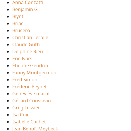
Anna Conzatti
Benjamin G
Blÿnt
Briac
Brucero
Christian Lerolle
Claude Guth
Delphine Rieu
Eric Ivars
Étienne Gendrin
Fanny Montgermont
Fred Simon
Frédéric Peynet
Geneviève marot
Gérard Cousseau
Greg Tessier
Isa Coïc
Isabelle Cochet
Jean Benoît Meybeck