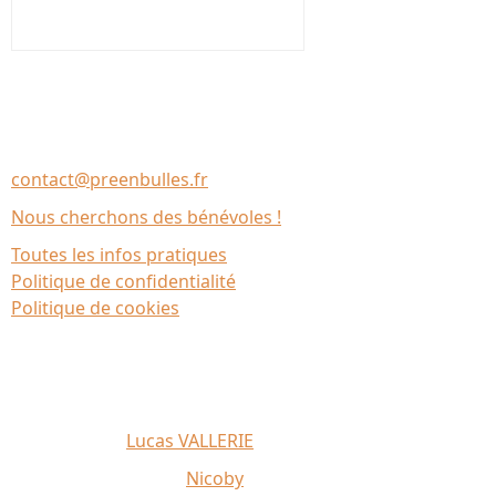
Nous contacter
Association Le Chantier
35137 Bédée (France)
contact@preenbulles.fr
Nous cherchons des bénévoles !
Toutes les infos pratiques
Politique de confidentialité
Politique de cookies
Affiche 2026 :
Lucas VALLERIE
Illustrations du site :
Nicoby