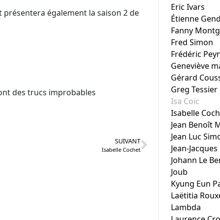
Eric Ivars
 présentera également la saison 2 de
Étienne Gend
Fanny Mont
Fred Simon
Frédéric Pey
Geneviève m
Gérard Cous
Greg Tessier
 font des trucs improbables
Isa Coïc
Isabelle Coch
Jean Benoît 
Jean Luc Sim
SUIVANT
Jean-Jacque
Isabelle Cochet
Johann Le Be
Joub
Kyung Eun P
Laëtitia Roux
Lambda
Laurence Cro