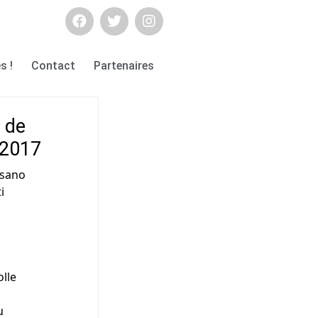
s !
Contact
Partenaires
s de
n 2017
ésano
i
olle
u