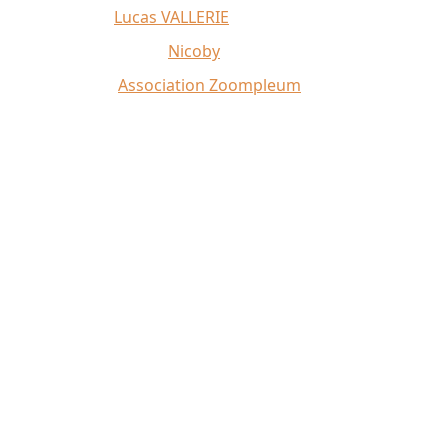
Affiche 2026 :
Lucas VALLERIE
Illustrations du site :
Nicoby
Crédit photo :
Association Zoompleum