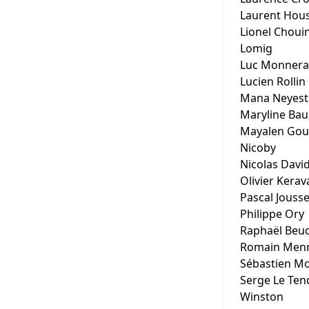
Laurent Hous
Lionel Choui
Lomig
Luc Monnera
Lucien Rollin
Mana Neyest
Maryline Bau
Mayalen Gou
Nicoby
Nicolas Davi
Olivier Kerav
Pascal Jousse
Philippe Ory
Raphaël Beu
Romain Menn
Sébastien Mo
Serge Le Ten
Winston