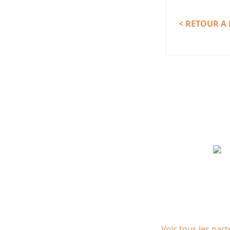
< RETOUR A 
Partenaires
Voir tous les part