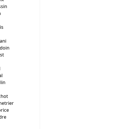
sin
n
is
ani
doin
st
d
al
lin
chot
etrier
rice
dre