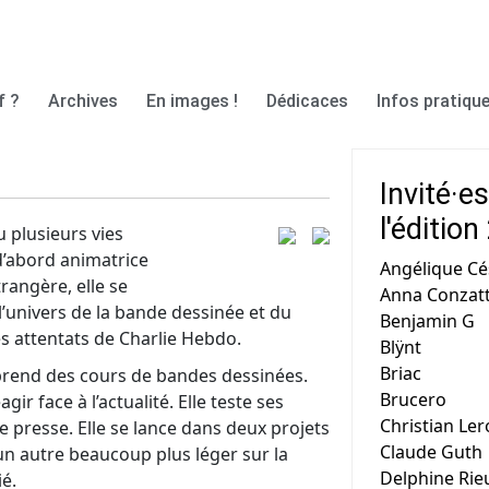
f ?
Archives
En images !
Dédicaces
Infos pratique
Invité·e
l'éditio
 plusieurs vies
 d’abord animatrice
Angélique C
trangère, elle se
Anna Conzatt
l’univers de la bande dessinée et du
Benjamin G
es attentats de Charlie Hebdo.
Blÿnt
Briac
 prend des cours de bandes dessinées.
Brucero
r face à l’actualité. Elle teste ses
Christian Ler
e presse. Elle se lance dans deux projets
Claude Guth
 un autre beaucoup plus léger sur la
Delphine Rie
ié.