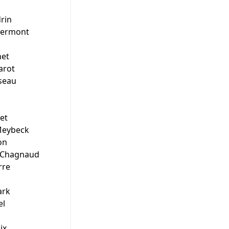
rin
germont
net
arot
seau
et
Meybeck
on
s Chagnaud
rre
ark
el
ix